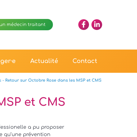
un médecin traitant
Accéder
Accéder
au
au
Facebook
Linkedin
de
de
la
la
ager·e
Actualité
Contact
CPTS
CPTS
Centre
Centre
Vendée
Vendée
s
-
Retour sur Octobre Rose dans les MSP et CMS
 MSP et CMS
fessionelle a pu proposer
ce qu’une prévention