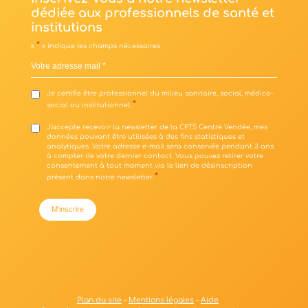
dédiée aux professionnels de santé et
institutions
*
«
» indique les champs nécessaires
Votre
adresse
mail
Je
Je certifie être professionnel du milieu sanitaire, social, médico-
*
social ou institutionnel.
certifie
*
être
RGPD
J'accepte recevoir la newsletter de la CPTS Centre Vendée, mes
données pouvant être utilisées à des fins statistiques et
professionnel
*
analytiques. Votre adresse e-mail sera conservée pendant 3 ans
à compter de votre dernier contact. Vous pouvez retirer votre
du
consentement à tout moment via le lien de désinscription
*
milieu
présent dans notre newsletter.
sanitaire,
social,
médico-
social
ou
institutionnel.
*
Plan du site
–
Mentions légales
–
Aide