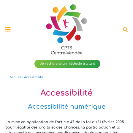
Ouvrir
le
menu
de
navigation
mobile
Je recherche un médecin traitant
Accueil
-
Accessibilité
Accessibilité
Accessibilité numérique
La mise en application de l’article 47 de la loi du 11 février 2005
pour l’égalité des droits et des chances, la participation et la
citoyenneté des personnes handicapées stipule que tous les